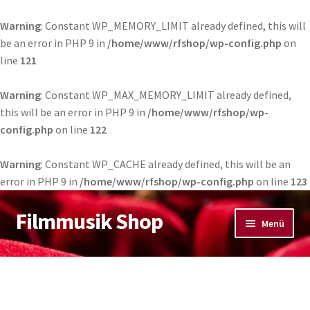
Warning
: Constant WP_MEMORY_LIMIT already defined, this will
be an error in PHP 9 in
/home/www/rfshop/wp-config.php
on
line
121
Warning
: Constant WP_MAX_MEMORY_LIMIT already defined,
this will be an error in PHP 9 in
/home/www/rfshop/wp-
config.php
on line
122
Warning
: Constant WP_CACHE already defined, this will be an
error in PHP 9 in
/home/www/rfshop/wp-config.php
on line
123
Filmmusik Shop
Zur
Zum
Menü
Navigation
Inhalt
springen
springen
Shop
Mein Konto