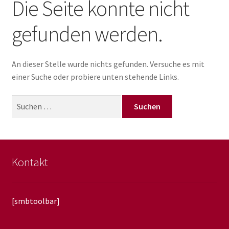
Die Seite konnte nicht
Warenkorb
gefunden werden.
Kasse
An dieser Stelle wurde nichts gefunden. Versuche es mit
Unterm
Impressum
einer Suche oder probiere unten stehende Links.
auskla
Links
Suchen
nach:
Blog
Kontakt
[smbtoolbar]